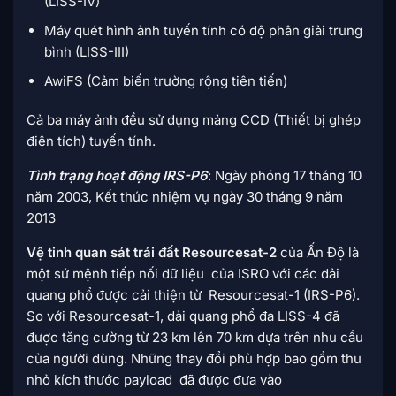
(LISS-IV)
Máy quét hình ảnh tuyến tính có độ phân giải trung
bình (LISS-III)
AwiFS (Cảm biến trường rộng tiên tiến)
Cả ba máy ảnh đều sử dụng mảng CCD (Thiết bị ghép
điện tích) tuyến tính.
Tình trạng hoạt động IRS-P6
: Ngày phóng 17 tháng 10
năm 2003, Kết thúc nhiệm vụ ngày 30 tháng 9 năm
2013
Vệ tinh quan sát trái đất Resourcesat-2
của Ấn Độ là
một sứ mệnh tiếp nối dữ liệu của ISRO với các dải
quang phổ được cải thiện từ Resourcesat-1 (IRS-P6).
So với Resourcesat-1, dải quang phổ đa LISS-4 đã
được tăng cường từ 23 km lên 70 km dựa trên nhu cầu
của người dùng. Những thay đổi phù hợp bao gồm thu
nhỏ kích thước payload đã được đưa vào