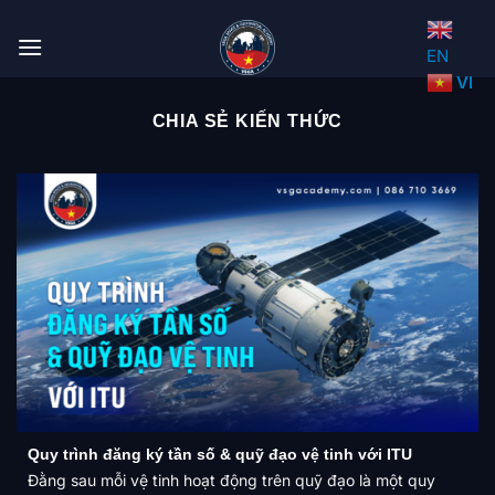
Bỏ
qua
EN
nội
VI
dung
CHIA SẺ KIẾN THỨC
Quy trình đăng ký tần số & quỹ đạo vệ tinh với ITU
Đằng sau mỗi vệ tinh hoạt động trên quỹ đạo là một quy