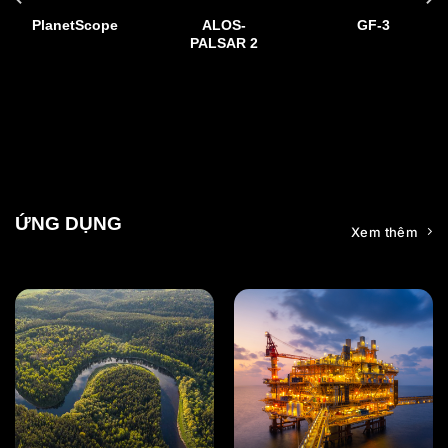
PAZ
CartoSat-
NovaSAR-S
2A/2B
ỨNG DỤNG
Xem thêm