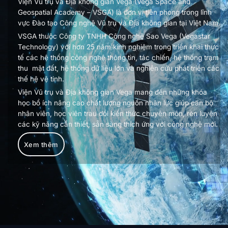
Viện Vũ trụ và Địa không gian Vega (Vega Space and
Geospatial Academy – VSGA) là đơn vị tiên phong trong lĩnh
vực Đào tạo Công nghệ Vũ trụ và Địa không gian tại Việt Nam.
VSGA thuộc Công ty TNHH Công nghệ Sao Vega (Vegastar
Technology) với hơn 25 năm kinh nghiệm trong triển khai thực
tế các hệ thống công nghệ thông tin, tác chiến, hệ thống trạm
thu mặt đất, hệ thống dữ liệu lớn và nghiên cứu phát triển các
thế hệ vệ tinh.
Viện Vũ trụ và Địa không gian Vega mang đến những khóa
học bổ ích nâng cao chất lượng nguồn nhân lực giúp cán bộ
nhân viên, học viên trau dồi kiến thức chuyên môn, rèn luyện
các kỹ năng cần thiết, sẵn sàng thích ứng với công nghệ mới.
Xem thêm