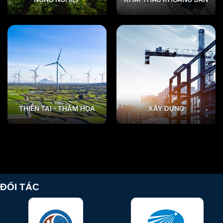
THIÊN TAI - THẢM HỌA
XÂY DỰNG
ĐỐI TÁC