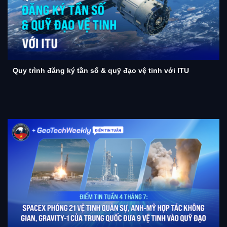
Quy trình đăng ký tần số & quỹ đạo vệ tinh với ITU