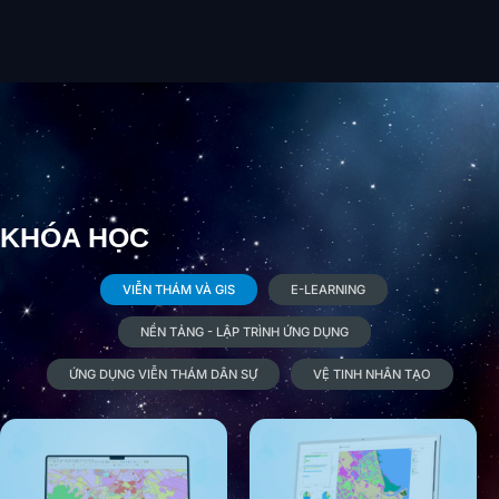
KHÓA HỌC
VIỄN THÁM VÀ GIS
E-LEARNING
NỀN TẢNG - LẬP TRÌNH ỨNG DỤNG
ỨNG DỤNG VIỄN THÁM DÂN SỰ
VỆ TINH NHÂN TẠO