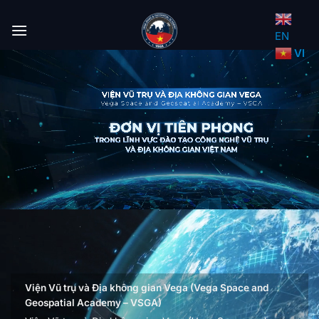
Bỏ
qua
EN
nội
VI
dung
Viện Vũ trụ và Địa không gian Vega (Vega Space and
Geospatial Academy – VSGA)