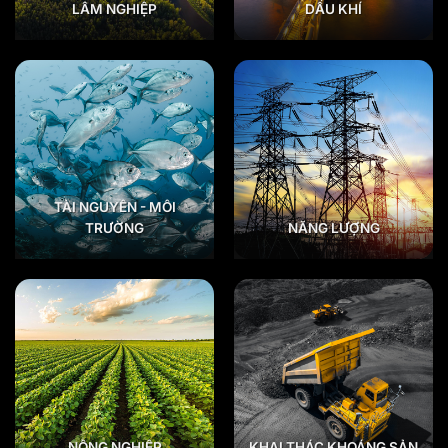
LÂM NGHIỆP
DẦU KHÍ
TÀI NGUYÊN - MÔI
TRƯỜNG
NĂNG LƯỢNG
NÔNG NGHIỆP
KHAI THÁC KHOÁNG SẢN